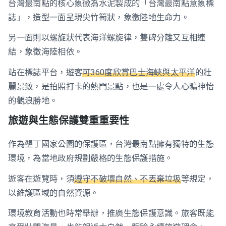
台灣最南點的核心象徵為水泥製成的「台灣最南點意象標
誌」，造型一面呈現尖竹筍狀，象徵陸地生命力。
另一面則以螺旋狀代表海洋螺旋律，雙碑分離又互相連
結，象徵海陸相依。
站在標誌平台，遊客
可360度欣賞巴士海峽與太平洋
的壯
麗景致，是拍照打卡的熱門景點，也是一處令人心曠神怡
的觀浪勝地。
旅遊與生態保護雙重重要性
作為墾丁國家公園的保護區，台灣最南點擁有獨特的生態
環境，為當地政府規劃嚴格的生態保護措施。
遊客在遊覽時，須
遵守不破壞自然、不丟棄垃圾
等規定，
以維護區域的自然資源。
環境教育活動也時常舉辦，推廣生態保護意識。旅客既能