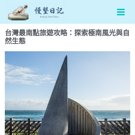
跳
Main
至
Men
主
要
台灣最南點旅遊攻略：探索極南風光與自
內
然生態
容