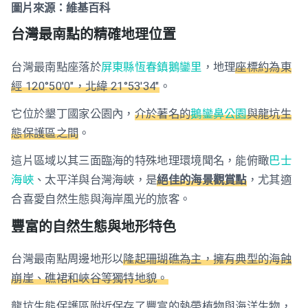
圖片來源：維基百科
台灣最南點的精確地理位置
台灣最南點座落於
屏東縣恆春鎮鵝鑾里
，地理
座標約為東
經 120°50′0″，北緯 21°53′34″
。
它位於墾丁國家公園內，
介於著名的
鵝鑾鼻公園
與龍坑生
態保護區之間
。
這片區域以其三面臨海的特殊地理環境聞名，能俯瞰
巴士
海峽
、太平洋與台灣海峽，是
絕佳的海景觀賞點
，尤其適
合喜愛自然生態與海岸風光的旅客。
豐富的自然生態與地形特色
台灣最南點周邊地形以
隆起珊瑚礁為主，擁有典型的海蝕
崩崖、礁裙和峽谷等獨特地貌。
龍坑生態保護區附近保存了豐富的熱帶植物與海洋生物，