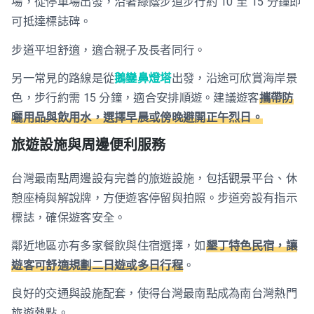
場，從停車場出發，沿著綠蔭步道步行約 10 至 15 分鐘即
可抵達標誌碑。
步道平坦舒適，適合親子及長者同行。
另一常見的路線是從
鵝鑾鼻燈塔
出發，沿途可欣賞海岸景
色，步行約需 15 分鐘，適合安排順遊。建議遊客
攜帶防
曬用品與飲用水，選擇早晨或傍晚避開正午烈日。
旅遊設施與周邊便利服務
台灣最南點周邊設有完善的旅遊設施，包括觀景平台、休
憩座椅與解說牌，方便遊客停留與拍照。步道旁設有指示
標誌，確保遊客安全。
鄰近地區亦有多家餐飲與住宿選擇，如
墾丁特色民宿，讓
遊客可舒適規劃二日遊或多日行程
。
良好的交通與設施配套，使得台灣最南點成為南台灣熱門
旅遊熱點。