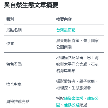
與自然生態文章摘要
類別
摘要內容
景點名稱
台灣最南點
屏東縣恆春鎮，墾丁國家
位置
公園南端
地理極點紀念碑、巴士海
特色看點
峽與太平洋交會處、石灰
岩海岸地形
攝影愛好者、親子家庭、
適合對象
地理控、生態旅遊者
搭配
鵝鑾鼻燈塔
、
龍磐公
周邊推薦亮點
園
、
佳鵝公路
順遊