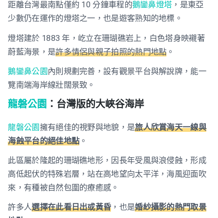
距離台灣最南點僅約 10 分鐘車程的
鵝鑾鼻燈塔
，是東亞
少數仍在運作的燈塔之一，也是遊客熟知的地標。
燈塔建於 1883 年，屹立在珊瑚礁岩上，白色塔身映襯著
蔚藍海景，是
許多情侶與親子拍照的熱門地點
。
鵝鑾鼻公園
內則規劃完善，設有觀景平台與解說牌，能一
覽南端海岸線壯闊景致。
龍磐公園
：台灣版的大峽谷海岸
龍磐公園
擁有絕佳的視野與地貌，是
旅人欣賞海天一線與
海蝕平台的絕佳地點
。
此區屬於隆起的珊瑚礁地形，因長年受風與浪侵蝕，形成
高低起伏的特殊岩層，站在高地望向太平洋，海風迎面吹
來，有種被自然包圍的療癒感。
許多人
選擇在此看日出或黃昏
，也是
婚紗攝影的熱門取景