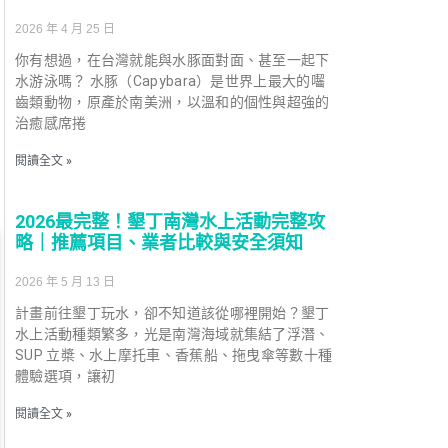
2026 年 4 月 25 日
你有想過，在台灣就能與水豚面對面、甚至一起下
水游泳嗎？ 水豚（Capybara）是世界上最大的囓
齒類動物，原產於南美洲，以溫和的個性與超強的
治癒感席捲
閱讀全文 »
2026最完整！墾丁南灣水上活動完整攻
略｜推薦項目、業者比較與安全須知
2026 年 5 月 13 日
計畫前往墾丁玩水，卻不知道該從哪裡開始？墾丁
水上活動種類繁多，光是南灣海域就集結了浮潛、
SUP 立槳、水上摩托車、香蕉船、拖曳傘等數十種
體驗選項，讓初
閱讀全文 »