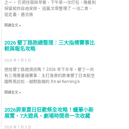
之一。 它把住宿與早餐、下午茶一次打包，晚餐則
保留給你自由安排。 這篇文章整理了 一泊二食，
從定義、適合族
閱讀全文 »
2026 墾丁路跑總整理：三大指標賽事比
較與報名攻略
2026 年 7 月 5 日
想找墾丁路跑資訊嗎？ 2026 年下半年，墾丁一共
有三場重量級賽事：主打海景的屏東墾丁日本航空
國際馬拉松、越野路線的 Xtrail Kenting b
閱讀全文 »
2026屏東夏日狂歡祭全攻略！蠟筆小新
展覽、7大遊具、劇場時間表一次收藏
2026 年 7 月 5 日