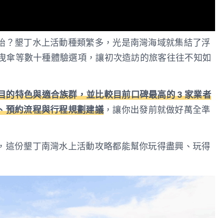
始？墾丁水上活動種類繁多，光是南灣海域就集結了浮
拖曳傘等數十種體驗選項，讓初次造訪的旅客往往不知如
項目的特色與適合族群，並比較目前口碑最高的 3 家業者
、預約流程與行程規劃建議
，讓你出發前就做好萬全準
，這份墾丁南灣水上活動攻略都能幫你玩得盡興、玩得