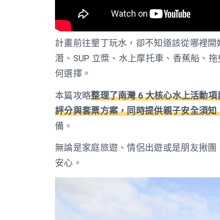
計畫前往墾丁玩水，卻不知道該從哪裡開
潛、SUP 立槳、水上摩托車、香蕉船、
何選擇。
本篇攻略
整理了南灣 6 大核心水上活動
評分與套票方案，同時提供親子安全須知
備。
無論是家庭旅遊、情侶出遊或是朋友揪團
安心。