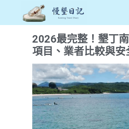
跳
至
主
要
2026最完整！墾丁
內
容
項目、業者比較與安