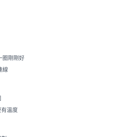
一圈剛剛好
連線
圖
更有溫度