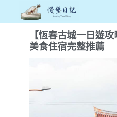
跳
至
主
要
【恆春古城一日遊攻
內
容
美食住宿完整推薦