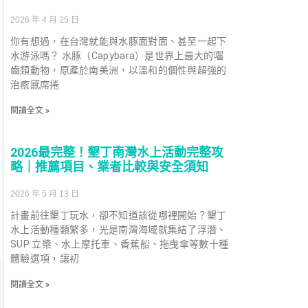
2026 年 4 月 25 日
你有想過，在台灣就能與水豚面對面、甚至一起下
水游泳嗎？ 水豚（Capybara）是世界上最大的囓
齒類動物，原產於南美洲，以溫和的個性與超強的
治癒感席捲
閱讀全文 »
2026最完整！墾丁南灣水上活動完整攻
略｜推薦項目、業者比較與安全須知
2026 年 5 月 13 日
計畫前往墾丁玩水，卻不知道該從哪裡開始？墾丁
水上活動種類繁多，光是南灣海域就集結了浮潛、
SUP 立槳、水上摩托車、香蕉船、拖曳傘等數十種
體驗選項，讓初
閱讀全文 »