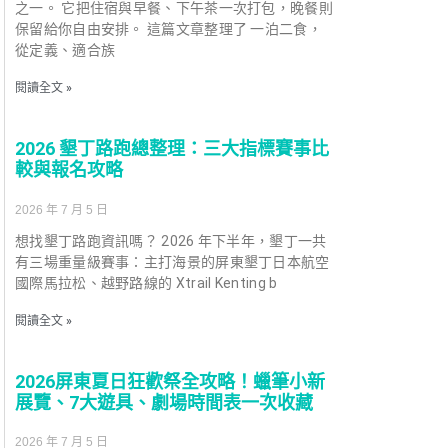
之一。 它把住宿與早餐、下午茶一次打包，晚餐則
保留給你自由安排。 這篇文章整理了 一泊二食，
從定義、適合族
閱讀全文 »
2026 墾丁路跑總整理：三大指標賽事比
較與報名攻略
2026 年 7 月 5 日
想找墾丁路跑資訊嗎？ 2026 年下半年，墾丁一共
有三場重量級賽事：主打海景的屏東墾丁日本航空
國際馬拉松、越野路線的 Xtrail Kenting b
閱讀全文 »
2026屏東夏日狂歡祭全攻略！蠟筆小新
展覽、7大遊具、劇場時間表一次收藏
2026 年 7 月 5 日