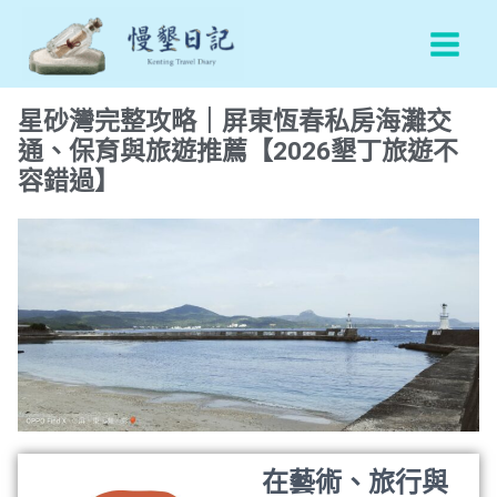
跳
Main
至
Men
主
要
星砂灣完整攻略｜屏東恆春私房海灘交
內
通、保育與旅遊推薦【2026墾丁旅遊不
容
容錯過】
在藝術、旅行與