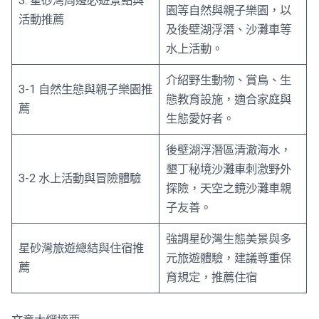
3. 星砂灣周邊必遊景點與
園等自然與親子樂園，以
活動推薦
及後壁湖浮潛、沙灘車等
水上活動。
介紹野生動物、賞鳥、生
3-1 自然生態與親子樂園推
態教育設施，適合家庭與
薦
生態愛好者。
後壁湖浮潛區清澈海水，
墾丁秘境沙灘車刺激野外
3-2 水上活動與冒險體驗
探險，天空之鏡沙灘車親
子友善。
強調星砂灣生態美景與多
星砂灣旅遊總結與住宿推
元旅遊體驗，建議尊重保
薦
育規定，推薦住宿