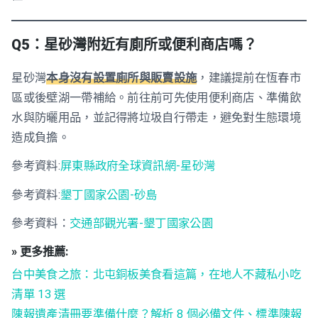
Q5：星砂灣附近有廁所或便利商店嗎？
星砂灣
本身沒有設置廁所與販賣設施
，建議提前在恆春市
區或後壁湖一帶補給。前往前可先使用便利商店、準備飲
水與防曬用品，並記得將垃圾自行帶走，避免對生態環境
造成負擔。
參考資料:
屏東縣政府全球資訊網-星砂灣
參考資料:
墾丁國家公園-砂島
參考資料：
交通部觀光署-墾丁國家公園
» 更多推薦:
台中美食之旅：北屯銅板美食看這篇，在地人不藏私小吃
清單 13 選
陳報遺產清冊要準備什麼？解析 8 個必備文件、標準陳報