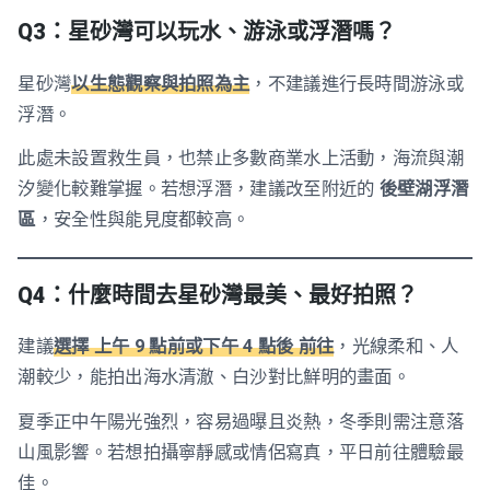
Q3：星砂灣可以玩水、游泳或浮潛嗎？
星砂灣
以生態觀察與拍照為主
，不建議進行長時間游泳或
浮潛。
此處未設置救生員，也禁止多數商業水上活動，海流與潮
汐變化較難掌握。若想浮潛，建議改至附近的
後壁湖浮潛
區
，安全性與能見度都較高。
Q4：什麼時間去星砂灣最美、最好拍照？
建議
選擇 上午 9 點前或下午 4 點後 前往
，光線柔和、人
潮較少，能拍出海水清澈、白沙對比鮮明的畫面。
夏季正中午陽光強烈，容易過曝且炎熱，冬季則需注意落
山風影響。若想拍攝寧靜感或情侶寫真，平日前往體驗最
佳。