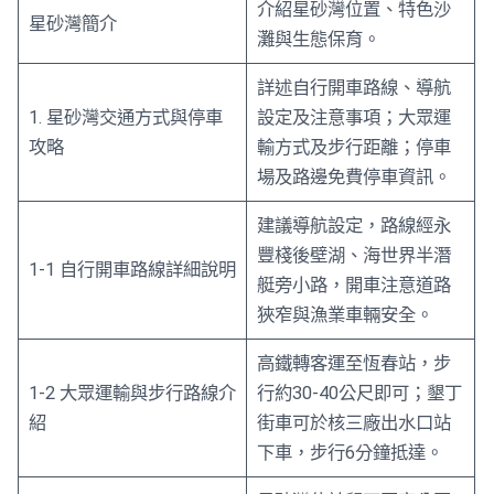
介紹星砂灣位置、特色沙
星砂灣簡介
灘與生態保育。
詳述自行開車路線、導航
1. 星砂灣交通方式與停車
設定及注意事項；大眾運
攻略
輸方式及步行距離；停車
場及路邊免費停車資訊。
建議導航設定，路線經永
豐棧後壁湖、海世界半潛
1-1 自行開車路線詳細說明
艇旁小路，開車注意道路
狹窄與漁業車輛安全。
高鐵轉客運至恆春站，步
1-2 大眾運輸與步行路線介
行約30-40公尺即可；墾丁
紹
街車可於核三廠出水口站
下車，步行6分鐘抵達。