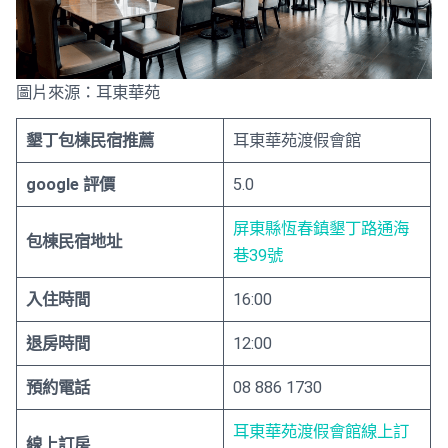
圖片來源：耳東華苑
墾丁包棟民宿推薦
耳東華苑渡假會館
google 評價
5.0
屏東縣恆春鎮墾丁路通海
包棟民宿地址
巷39號
入住時間
16:00
退房時間
12:00
預約電話
08 886 1730
耳東華苑渡假會館線上訂
線上訂房