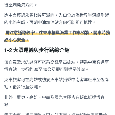
後壁湖漁港方向。
途中會經過永豐棧後壁湖畔，入口位於海世界半潛艇附近
的小路右轉，再朝中油加油站方向行駛即可抵達。
需注意道路較窄，往來車輛與漁業工作車頻繁，開車時務
必小心安全
。
1-2 大眾運輸與步行路線介紹
無自駕需求的遊客可搭乘高鐵至高雄站，轉乘中南客運至
恆春站，步行約30至40公尺即可到達星砂灣。
火車旅客可在高雄或枋寮火車站搭乘中南客運班車至恆春
站，後步行至沙灘。
此外，屏東、高雄、中南及國光客運皆有班車抵達恆春
站。
墾丁街車「核三廠出水口」站下車，步行約6分鐘可抵達