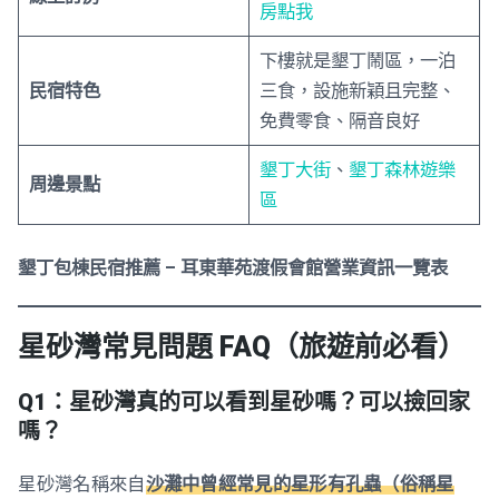
房點我
下樓就是墾丁鬧區，一泊
民宿特色
三食，設施新穎且完整、
免費零食、隔音良好
墾丁大街
、
墾丁森林遊樂
周邊景點
區
墾丁包棟民宿推薦 – 耳東華苑渡假會館營業資訊一覽表
星砂灣常見問題 FAQ（旅遊前必看）
Q1：星砂灣真的可以看到星砂嗎？可以撿回家
嗎？
星砂灣名稱來自
沙灘中曾經常見的星形有孔蟲（俗稱星