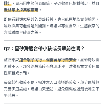
砂）
，目前因生態保育關係，星砂數量已相對稀少，並且
嚴格禁止採集或帶走
。
即使看到類似星砂的貝殼碎片，也只能原地欣賞與拍照，
違規採集可能會遭到開罰。建議以尊重自然、生態觀察的
方式體驗星砂灣之美。
Q2：星砂灣適合帶小孩或長輩前往嗎？
整體來說
適合親子同行，但需留意行走安全
。星砂灣沙灘
面積不大，部分路段為碎石與珊瑚沙，建議孩童穿著包覆
性涼鞋或水鞋。
長輩若行動較不便，需注意入口處道路較窄、部分區域無
完善步道設施，建議白天造訪、避免潮濕或退潮後地面不
平時段。