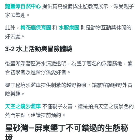
龍鑾潭自然中心
提供賞鳥設備與生態教育展示，深受親子
家庭歡迎。
此外，
梅花鹿保育園
和
水豚樂園
則是動物互動與休閒的
好去處。
3-2 水上活動與冒險體驗
後壁湖浮潛區海水清澈透明，為墾丁著名的浮潛勝地，適
合初學者及進階浮潛愛好者。
墾丁秘境沙灘車提供刺激的越野探險，讓旅客體驗野外冒
險樂趣。
天空之鏡沙灘車
不僅親子友善，還是拍攝天空之鏡景色的
熱門景點，建議提前預約。
星砂灣—屏東墾丁不可錯過的生態秘
境