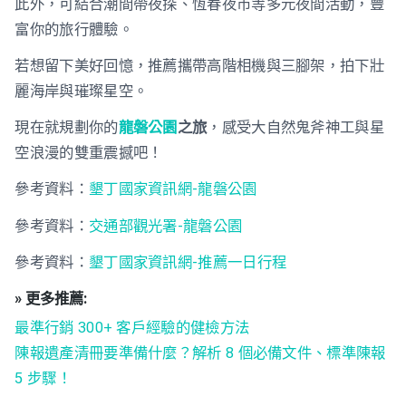
此外，可結合潮間帶夜探、恆春夜市等多元夜間活動，豐
富你的旅行體驗。
若想留下美好回憶，推薦攜帶高階相機與三腳架，拍下壯
麗海岸與璀璨星空。
現在就規劃你的
龍磐公園
之旅
，感受大自然鬼斧神工與星
空浪漫的雙重震撼吧！
參考資料：
墾丁國家資訊網-龍磐公園
參考資料：
交通部觀光署-龍磐公園
參考資料：
墾丁國家資訊網-推薦一日行程
» 更多推薦:
最準行銷 300+ 客戶經驗的健檢方法
陳報遺產清冊要準備什麼？解析 8 個必備文件、標準陳報
5 步驟！