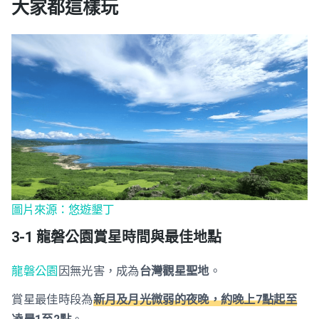
大家都這樣玩
圖片來源：悠遊墾丁
3-1 龍磐公園賞星時間與最佳地點
龍磐公園
因無光害，成為
台灣觀星聖地
。
賞星最佳時段為
新月及月光微弱的夜晚，約晚上7點起至