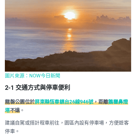
圖片來源：NOW今日新聞
2-1 交通方式與停車便利
龍磐公園位於
屏東縣恆春鎮台26線946號
，距離
鵝鑾鼻燈
塔
不遠
。
建議自駕或搭計程車前往，園區內設有停車場，方便遊客
停車。