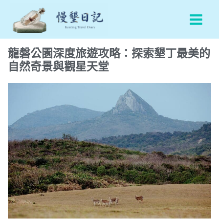
跳
Main
至
Men
主
要
龍磐公園深度旅遊攻略：探索墾丁最美的
內
自然奇景與觀星天堂
容