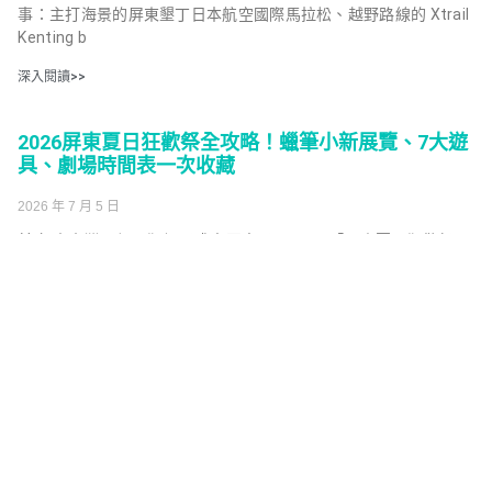
事：主打海景的屏東墾丁日本航空國際馬拉松、越野路線的 Xtrail
Kenting b
深入閱讀>>
2026屏東夏日狂歡祭全攻略！蠟筆小新展覽、7大遊
具、劇場時間表一次收藏
2026 年 7 月 5 日
前言 南台灣暑假最狂親子盛事回來了！ 2026「屏東夏日狂歡祭」
自7月4日起，將在屏東縣民公園展開為期兩個月的免費歡樂時
光。 今年首度攜手《蠟筆小新》
深入閱讀>>
Copyright © 2026 慢墾日記