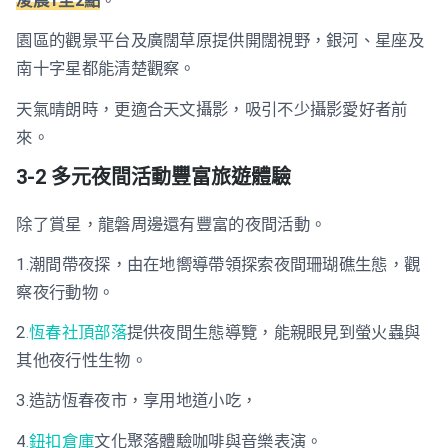
凌晨1至2點
。
園區的觀景平台及廣闊草原提供開闊視野，銀河、星座及
南十字星都能清楚觀察。
天氣晴朗時，更適合天文攝影，吸引不少攝影愛好者前
來。
3-2 多元夜間活動豐富旅遊體驗
除了賞星，龍磐周邊還有豐富的夜間活動。
1.潮間帶夜探，由在地嚮導帶領探索夜間珊瑚礁生態，觀
察夜行動物。
2
.恆春社頂部落
提供夜間生態導覽，能親眼見到螢火蟲與
其他夜行性生物。
3.造訪恆春夜市，享用地道小吃，
4
.鈕扣倉庫
文化聚落體驗咖啡與音樂表演。