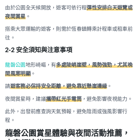
由於公園全天候開放，遊客可依行程
彈性安排白天遊覽或
夜間賞星
。
搭乘大眾運輸的遊客，則需於恆春鎮轉乘計程車或租車前
往。
2-2 安全須知與注意事項
龍磐公園
地形崎嶇，有
多處陡峭崖壁，風勢強勁，尤其晚
間風寒明顯
。
請
遊客務必保持安全距離，避免靠近懸崖邊緣
。
夜間賞星時，建議
攜帶紅光手電筒
，避免影響夜視能力。
此外，出發前應查詢天氣預報，避免陰雨或強風影響行
程。
龍磐公園賞星體驗與夜間活動推薦，