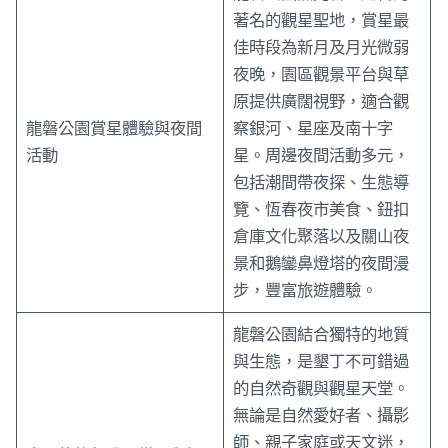
著名的觀星聖地，賞星最
佳時段為新月及月光微弱
夜晚，園區觀景平台與草
原提供廣闊視野，適合觀
龍磐公園賞星體驗與夜間
察銀河、星座及南十字
活動
星。周邊夜間活動多元，
包括潮間帶夜探、生態導
覽、恆春夜市美食、鈕扣
倉庫文化聚落以及關山夜
景和鵝鑾鼻燈塔的夜間漫
步，豐富旅遊體驗。
龍磐公園結合獨特的地質
與生態，是墾丁不可錯過
的自然奇觀與觀星天堂。
無論是自然愛好者、攝影
師、親子家庭或天文迷，