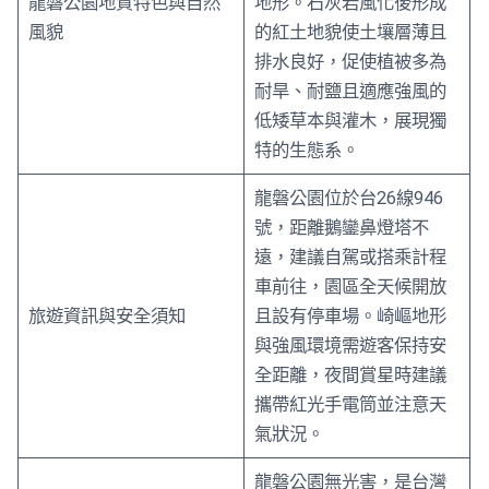
龍磐公園地質特色與自然
地形。石灰岩風化後形成
風貌
的紅土地貌使土壤層薄且
排水良好，促使植被多為
耐旱、耐鹽且適應強風的
低矮草本與灌木，展現獨
特的生態系。
龍磐公園位於台26線946
號，距離鵝鑾鼻燈塔不
遠，建議自駕或搭乘計程
車前往，園區全天候開放
旅遊資訊與安全須知
且設有停車場。崎嶇地形
與強風環境需遊客保持安
全距離，夜間賞星時建議
攜帶紅光手電筒並注意天
氣狀況。
龍磐公園無光害，是台灣